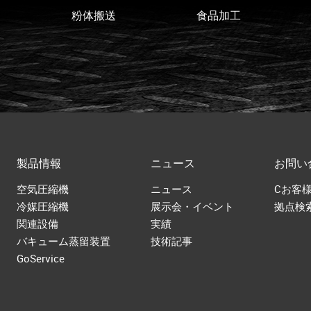
フライ
粉体搬送
食品加工
製品情報
ニュース
お問い
空気圧縮機
ニュース
Cお客
冷媒圧縮機
展示会・イベント
拠点検
関連設備
実績
バキューム蒸留装置
技術記事
GoService