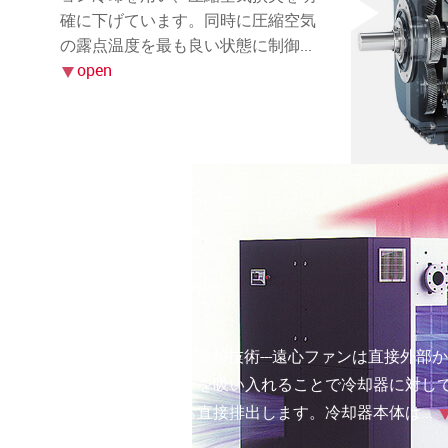
確に下げています。同時に圧縮空気
の露点温度を最も良い状態に制御
e-COOL™冷却技術---遠心ファンは直接外
いエアーを吸い入れることで冷却器に対し
上部から直接排出します。冷却器本体は