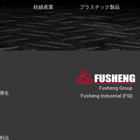
紡績産業
プラスチック製品
鉄
Fusheng Group
厚生
Fusheng Industrial (FSI)
利点