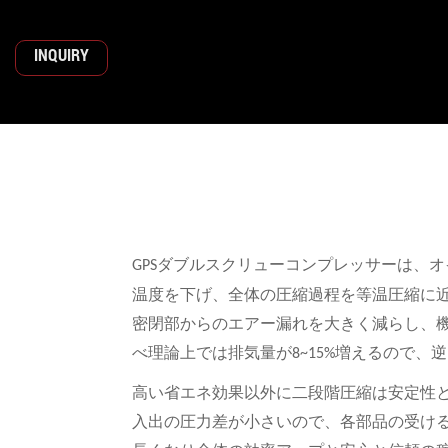
INQUIRY
ダブルスクリューコンプレッサーは、オ
GPS
温度を下げ、全体の圧縮過程を等温圧縮に
密閉部からのエアー漏れを大きく減らし、
べ理論上では排気量が
増えるので、逆
8~15%
高い省エネ効果以外に二段階圧縮は安定性
入出の圧力差が小さいので、各部品の受け