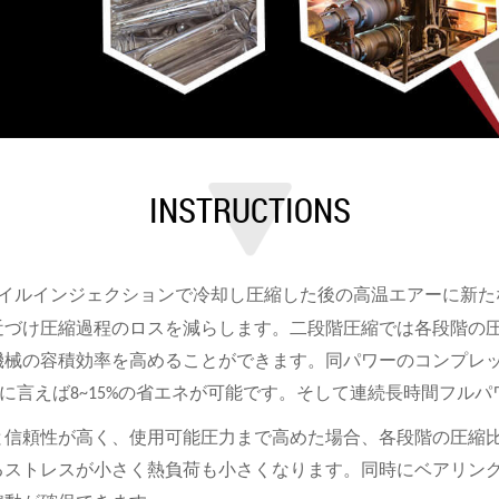
INSTRUCTIONS
イルインジェクションで冷却し圧縮した後の高温エアーに新た
近づけ圧縮過程のロスを減らします。二段階圧縮では各段階の
機械の容積効率を高めることができます。同パワーのコンプレ
に言えば
の省エネが可能です。そして連続長時間フルパ
8~15%
と信頼性が高く、使用可能圧力まで高めた場合、各段階の圧縮
るストレスが小さく熱負荷も小さくなります。同時にベアリン